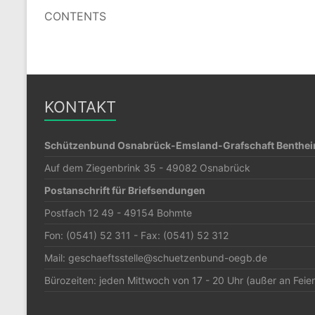
CONTENTS
KONTAKT
Schützenbund Osnabrück-Emsland-Grafschaft Bentheim
Auf dem Ziegenbrink 35 - 49082 Osnabrück
Postanschrift für Briefsendungen
Postfach 12 49 - 49154 Bohmte
Fon: (0541) 52 311 - Fax: (0541) 52 312
Mail: geschaeftsstelle@schuetzenbund-oegb.de
Bürozeiten: jeden Mittwoch von 17 - 20 Uhr (außer an Feie