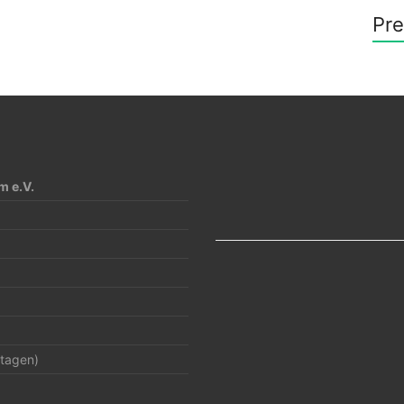
Pr
 e.V.
rtagen)